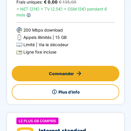
Frais uniques:
€ 0,00
€ 135,00
+
NET (21€) + TV (2.5€) + GSM (5€) pendant 6
mois
200 Mbps download
Appels illimités
15 GB
Limité
Via le décodeur
Ligne fixe incluse
Commander
Plus d’info
LE PLUS GB COMPRIS
Internet standard