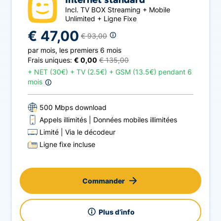
Incl. TV BOX Streaming + Mobile
Unlimited + Ligne Fixe
€ 47,00
€ 93,00
par mois
,
les premiers 6 mois
Frais uniques:
€ 0,00
€ 135,00
+
NET (30€) + TV (2.5€) + GSM (13.5€) pendant 6
mois
500 Mbps download
Appels illimités
Données mobiles illimitées
Limité
Via le décodeur
Ligne fixe incluse
Commander
Plus d’info