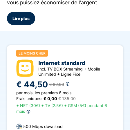
vous puissiez économiser de l'argent.
Chez Telenet, vous pouvez choisir entre
Lire plus
Telenet Tv iconic et Telenet Tv flow. Chez
Telenet Tv iconic, vous regardez la télévision
numérique via le décodeur, vous disposez de
plus de 80 chaînes et 7 jours de Replay Tv.
Avec Telenet Tv flow, vous ne regardez la
LE MOINS CHER
télévision que via une application et le nombre
Internet standard
de chaînes est limité aux plus populaires (14) et
Incl. TV BOX Streaming + Mobile
7 jours de Replay Tv.
Unlimited + Ligne Fixe
€ 44,50
€ 82,00
Sur Comparateur.be, vous pouvez comparer
l'offre des fournisseurs Internet, GSM et tv
par mois
,
les premiers 6 mois
Frais uniques:
€ 0,00
€ 135,00
suivants :
Telenet
,
Proximus
,
Orange
,
VOO
et
+
NET (30€) + TV (2.5€) + GSM (5€) pendant 6
Scarlet
.
mois
500 Mbps download