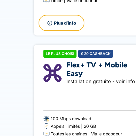
Limité
Via le décodeur
Plus d’info
LE PLUS CHOISI
€
20
CASHBACK
Flex+ TV + Mobile
Easy
Installation gratuite - voir info
100 Mbps download
Appels illimités
20 GB
Toutes les chaînes
Via le décodeur