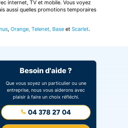
c internet, TV et mobile. Vous voyez
is aussi quelles promotions temporaires
mus
,
Orange, Telenet, Base
et
Scarlet
.
Besoin d'aide ?
Que vous soyez un particulier ou une
entreprise, nous vous aiderons avec
plaisir à faire un choix réfléchi.
04 378 27 04