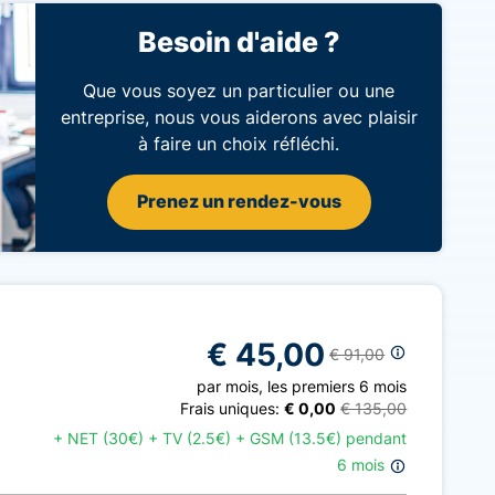
Besoin d'aide ?
Que vous soyez un particulier ou une
entreprise, nous vous aiderons avec plaisir
à faire un choix réfléchi.
Prenez un rendez-vous
€ 45,00
€ 91,00
par mois
,
les premiers 6 mois
Frais uniques:
€ 0,00
€ 135,00
+
NET (30€) + TV (2.5€) + GSM (13.5€) pendant
6 mois