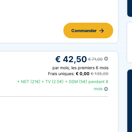
Commander
€ 42,50
€ 71,00
par mois
,
les premiers 6 mois
Frais uniques:
€ 0,00
€ 135,00
+
NET (21€) + TV (2.5€) + GSM (5€) pendant 6
mois