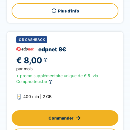
Plus d’info
€
5
CASHBACK
edpnet 8€
€ 8,00
par mois
+ promo supplémentaire unique de
€
5
via
Comparateur.be
400 min
2 GB
Commander