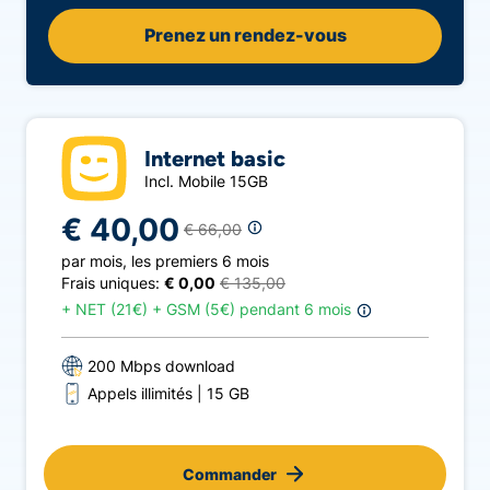
Prenez un rendez-vous
Internet basic
Incl. Mobile 15GB
€ 40,00
€ 66,00
par mois
,
les premiers 6 mois
Frais uniques:
€ 0,00
€ 135,00
+
NET (21€) + GSM (5€) pendant 6 mois
200 Mbps download
Appels illimités
15 GB
Commander