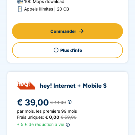
100 Mbps download
Scarlet.
Appels illimités
20 GB
Commander
Plus d’info
hey! Internet + Mobile S
€ 39,00
€ 44,00
par mois
,
les premiers 99 mois
Frais uniques:
€ 0,00
€ 59,00
+
5 € de réduction à vie