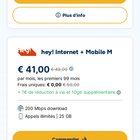
Plus d’info
hey! Internet + Mobile M
€ 41,00
€ 48,00
par mois
,
les premiers 99 mois
Frais uniques:
€ 0,00
€ 59,00
+
7€ de réduction à vie et 10gb supplémentaire
200 Mbps download
Appels illimités
25 GB
Commander