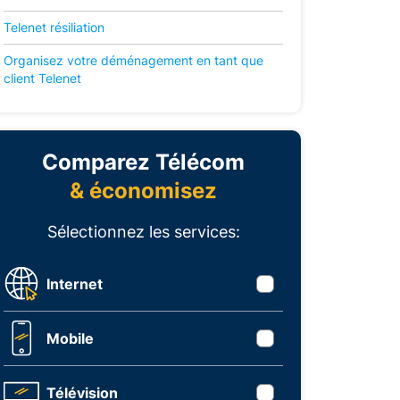
Telenet résiliation
Organisez votre déménagement en tant que
client Telenet
Comparez Télécom
& économisez
Sélectionnez les services:
Internet
Mobile
Télévision