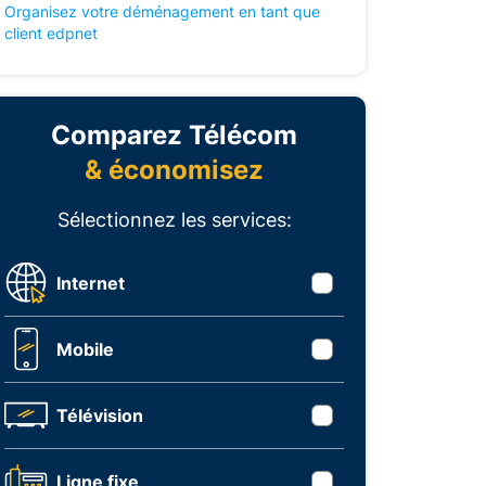
Organisez votre déménagement en tant que
client edpnet
Comparez Télécom
& économisez
Sélectionnez les services:
Internet
Mobile
Télévision
Ligne fixe