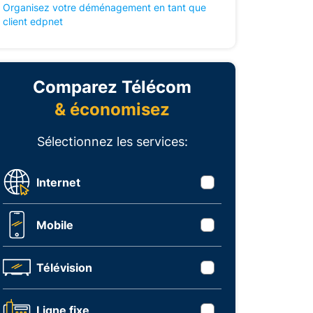
Organisez votre déménagement en tant que
client edpnet
Comparez Télécom
& économisez
Sélectionnez les services:
Internet
Mobile
Télévision
Ligne fixe