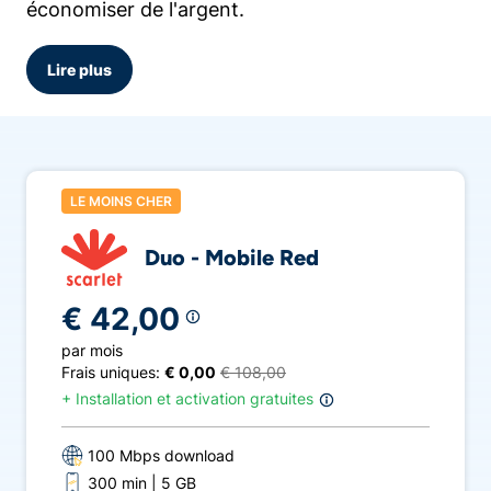
économiser de l'argent.
Sur montelco.be, vous pouvez comparer l'offre
Lire plus
des fournisseurs Internet et GSM suivants :
Telenet
,
Proximus
,
VOO
,
Orange
,
Mobile
Vikings
,
edpnet
et
Scarlet
.
LE MOINS CHER
Duo - Mobile Red
€ 42,00
par mois
Frais uniques:
€ 0,00
€ 108,00
+
Installation et activation gratuites
100 Mbps download
300 min
5 GB