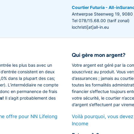
Courtier Futuria - All-inSura
Antwerpse Steenweg 19, 9080 L
Tel 078/15.68.00 (tarif zonal)
lochristi[at]all-in.eu
Qui gère mon argent?
entrée les plus bas avec un
Votre argent est géré par la c
is d’entrée consistent en deux
souscrivez au produit. Vous ve
0,0% dans la plupart des cas;
d’assurances ; jamais au courtie
tier). L’intermédiaire ne compte
toutes les formalités administrat
z donc en permanence de frais
financier s’effectue toujours en
s!
Il s’agit probablement des
votre sécurité, le courtier n’ac
d’argent s’effectuent par vireme
ne offre pour NN Lifelong
Voilà pourquoi, vous devez
Income