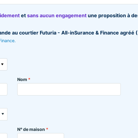
pidement
et
sans aucun engagement
une proposition à d
de au courtier Futuria - All-inSurance & Finance agréé
 Finance.
Nom
*
N° de maison
*