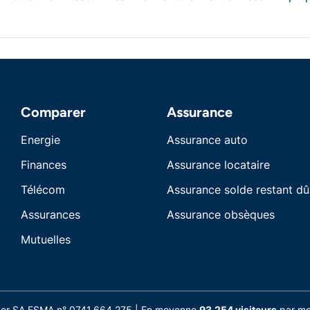
Comparer
Assurance
Energie
Assurance auto
Finances
Assurance locataire
Télécom
Assurance solde restant dû
Assurances
Assurance obsèques
Mutuelles
nder SA FSMA n° 0741.664.275 | En moyenne
93.254 visiteurs
par moi