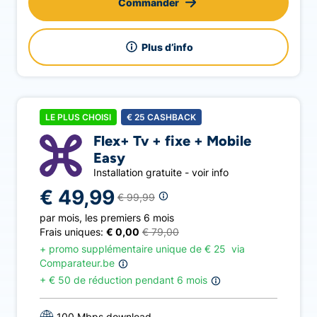
Commander
Plus d’info
LE PLUS CHOISI
€
25
CASHBACK
Flex+ Tv + fixe + Mobile
Easy
Installation gratuite - voir info
€ 49,99
€ 99,99
par mois
,
les premiers 6 mois
Frais uniques:
€ 0,00
€ 79,00
+ promo supplémentaire unique de
€
25
via
Comparateur.be
+
€ 50 de réduction pendant 6 mois
100 Mbps download