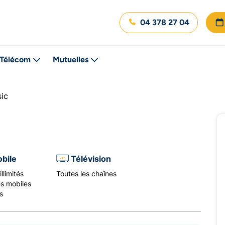
04 378 27 04
Télécom
Mutuelles
sic
bile
Télévision
llimités
Toutes les chaînes
s mobiles
es