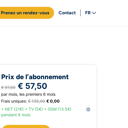
Prenez un rendez-vous
Contact
FR
NL
Prix de l’abonnement
€ 57,50
€ 97,00
par mois, les premiers 6 mois
Frais uniques:
€ 135,00
€ 0,00
+ NET (21€) + TV (5€) + GSM (13.5€)
pendant 6 mois