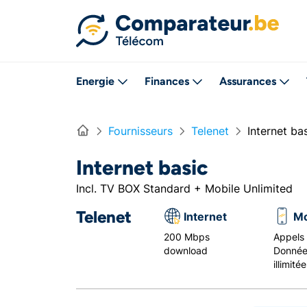
Directement vers le contenu
Energie
Finances
Assurances
Home
Fournisseurs
Telenet
Internet ba
Internet basic
Incl. TV BOX Standard + Mobile Unlimited
Telenet
Internet
Mo
200 Mbps
Appels i
download
Donnée
illimité