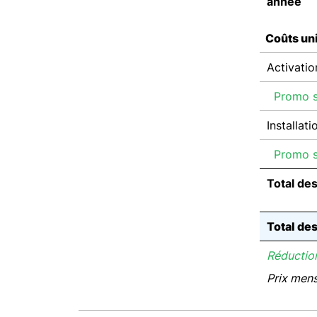
année
Coûts un
Activatio
Promo su
Installati
Promo su
Total de
Total de
Réduction
Prix men