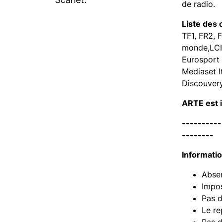
de radio.
Liste des 
TF1, FR2, 
monde,LCI
Eurosport 
Mediaset It
Discouvery
ARTE est i
----------
--------
Informatio
Absen
Impos
Pas d
Le re