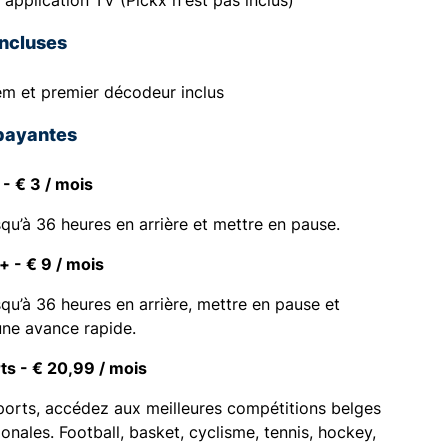
'application TV (Pickx n'est pas inclus)
incluses
m et premier décodeur inclus
payantes
- € 3 / mois
squ’à 36 heures en arrière et mettre en pause.
 - € 9 / mois
squ’à 36 heures en arrière, mettre en pause et
une avance rapide.
ts - € 20,99 / mois
ports, accédez aux meilleures compétitions belges
ionales. Football, basket, cyclisme, tennis, hockey,