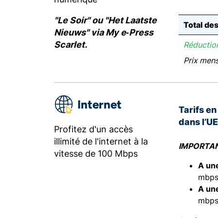
"Le Soir" ou "Het Laatste
Total de
Nieuws" via My e‑Press
Scarlet.
Réduction
Prix men
Internet
Tarifs e
dans l’U
Profitez d'un accès
illimité de l'internet à la
IMPORTA
vitesse de 100 Mbps
A un
mbps
A un
mbps