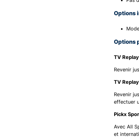
Pas d
Options 
Mode
Options 
TV Replay 
Revenir ju
TV Replay+
Revenir ju
effectuer 
Pickx Spor
Avec All S
et internat