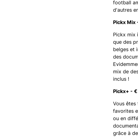
football a
d'autres e
Pickx Mix 
Pickx mix 
que des pr
belges et i
des docum
Evidemment
mix de des
inclus !
Pickx+ - €
Vous êtes 
favorites e
ou en diff
documentai
grâce à de