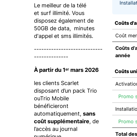
Installa
Le meilleur de la télé
et surf illimité. Vous
disposez également de
Coûts d'
50GB de data, minutes
Coût men
d'appel et sms illimités.
Coûts d’
----------------------------
année
--------------
À partir du 1ᵉʳ mars 2026
Coûts un
les clients Scarlet
Activatio
disposant d’un pack Trio
Promo su
ouTrio Mobile
bénéficieront
Installati
automatiquement,
sans
coût supplémentaire
, de
Promo su
l’accès au journal
Total de
numérique