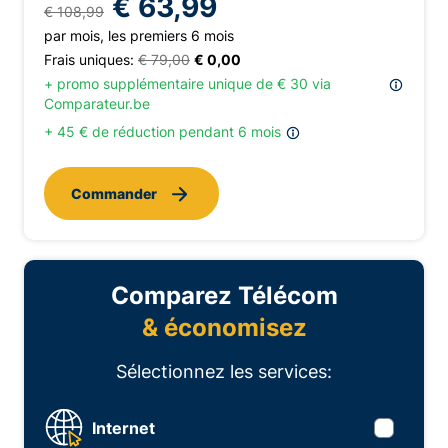
€ 63,99
€ 108,99
par mois, les premiers 6 mois
Frais uniques:
€ 79,00
€ 0,00
+ promo supplémentaire unique de € 30 via
Comparateur.be
+ 45 € de réduction pendant 6 mois
Commander
Comparez Télécom
& économisez
Sélectionnez les services:
Internet