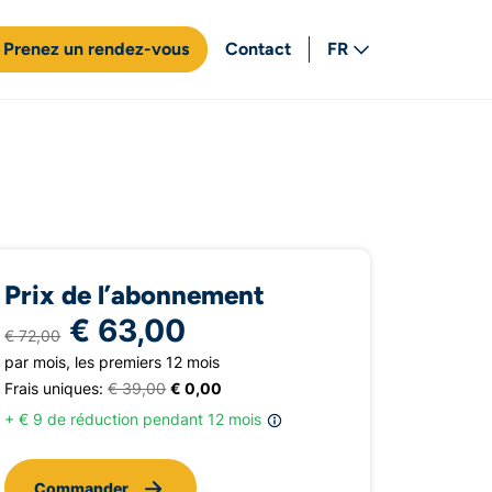
Prenez un rendez-vous
Contact
FR
NL
Prix de l’abonnement
€ 63,00
€ 72,00
par mois, les premiers 12 mois
Frais uniques:
€ 39,00
€ 0,00
+ € 9 de réduction pendant 12 mois
Commander