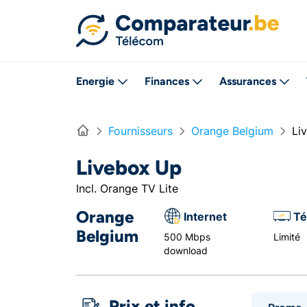
Directement vers le contenu
Energie
Finances
Assurances
Home
Fournisseurs
Orange Belgium
Li
Livebox Up
Incl. Orange TV Lite
Orange
Internet
Té
Belgium
500 Mbps
Limité
download
Prix et info