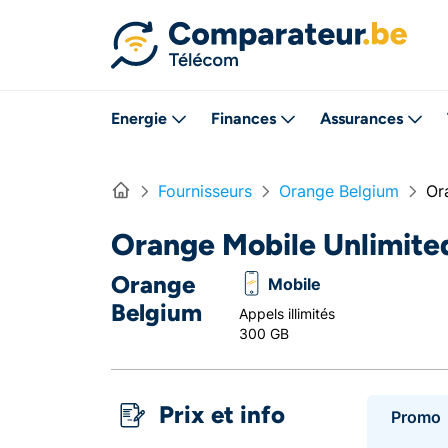
Directement vers le contenu
Energie
Finances
Assurances
Home
Fournisseurs
Orange Belgium
Or
Orange Mobile Unlimite
Orange
Mobile
Belgium
Appels illimités
300 GB
Prix et info
Promo