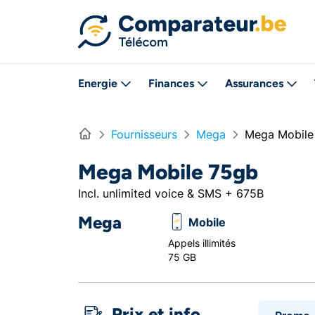
Directement vers le contenu
Energie
Finances
Assurances
Home
Fournisseurs
Mega
Mega Mobile
Mega Mobile 75gb
Incl. unlimited voice & SMS + 675B
Mega
Mobile
Appels illimités
75 GB
Prix et info