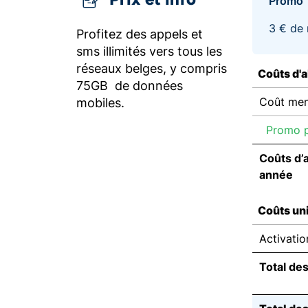
Promo
3 € de 
Profitez des appels et
sms illimités vers tous les
réseaux belges, y compris
Coûts d'
75GB de données
Coût men
mobiles.
Promo p
Coûts d’
année
Coûts un
Activatio
Total de