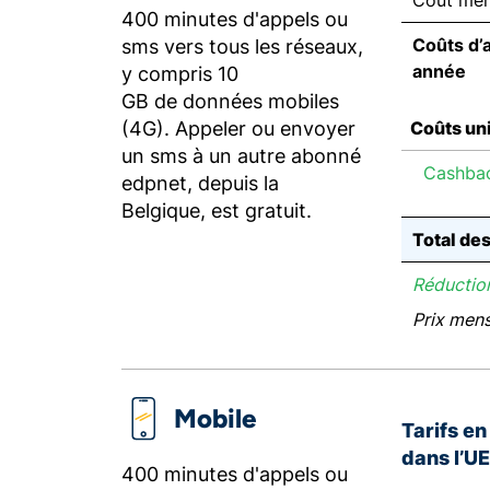
Coût men
400 minutes d'appels ou
Coûts d’
sms vers tous les réseaux,
année
y compris 10
GB de données mobiles
(4G). Appeler ou envoyer
Coûts un
un sms à un autre abonné
Cashba
edpnet, depuis la
Belgique, est gratuit.
Total de
Réduction
Prix men
Mobile
Tarifs e
dans l’U
400 minutes d'appels ou