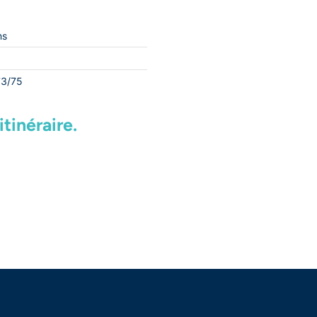
ns
73/75
tinéraire.