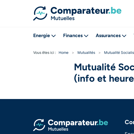
Energie
Finances
Assurances
Vous êtes ici :
Home
>
Mutualités
>
Mutualité Sociali
Mutualité Soc
(info et heur
Co