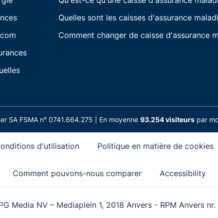
rgie
Qu'est-ce qu'une caisse d'assurance malad
ances
Quelles sont les caisses d'assurance maladi
écom
Comment changer de caisse d'assurance m
urances
uelles
nder SA FSMA n° 0741.664.275 | En moyenne
93.254 visiteurs
par moi
onditions d'utilisation
Politique en matière de cookies
Comment pouvons-nous comparer
Accessibility
PG Media NV – Mediaplein 1, 2018 Anvers - RPM Anvers nr