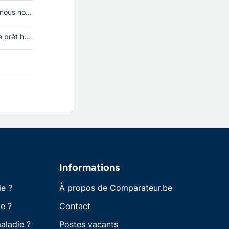
ugmentations?
habitation...
Informations
ie ?
À propos de Comparateur.be
e ?
Contact
aladie ?
Postes vacants