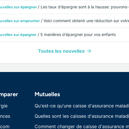
/ Les taux d'épargne sont à la hausse: pouvons-nous nous attendre à d’autres a
uvelles sur épargner
/ Voici comment obtenir une réduction sur votre prêt hypothécaire pour l’achat d’une 
uvelles sur emprunter
/ 5 manières d'épargner pour vos enfants
velles sur épargner
Toutes les nouvelles
mparer
Mutuelles
rgie
Qu'est-ce qu'une caisse d'assurance malad
ances
Quelles sont les caisses d'assurance maladi
écom
Comment changer de caisse d'assurance m