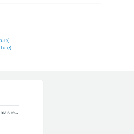
ture)
rture)
ls élevés?