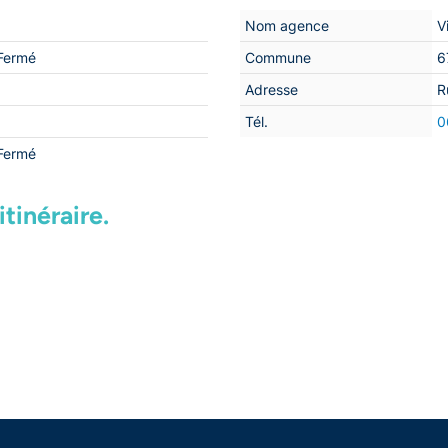
Nom agence
V
iFermé
Commune
6
Adresse
R
Tél.
0
iFermé
tinéraire.