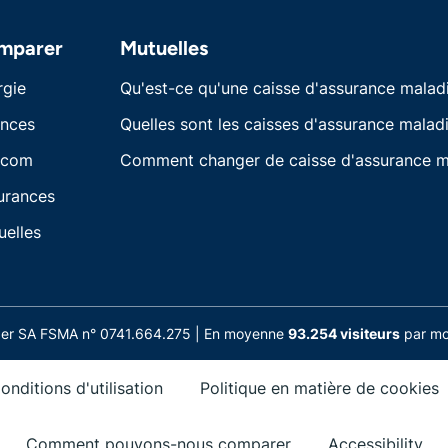
mparer
Mutuelles
rgie
Qu'est-ce qu'une caisse d'assurance malad
ances
Quelles sont les caisses d'assurance maladi
écom
Comment changer de caisse d'assurance m
urances
uelles
nder SA FSMA n° 0741.664.275 | En moyenne
93.254 visiteurs
par moi
onditions d'utilisation
Politique en matière de cookies
Comment pouvons-nous comparer
Accessibility