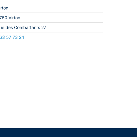
irton
760 Virton
ue des Combattants 27
63 57 73 24