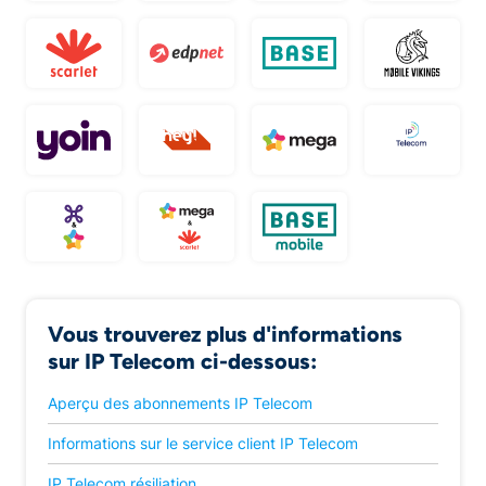
Scarlet
edpnet
BASE
Mobile
yoin
Hey telecom
Mega
IP Tel
Proximus & Mega
Scarlet & Mega
BASE Mobile
Vous trouverez plus d'informations
sur IP Telecom ci-dessous:
Aperçu des abonnements IP Telecom
Informations sur le service client IP Telecom
IP Telecom résiliation