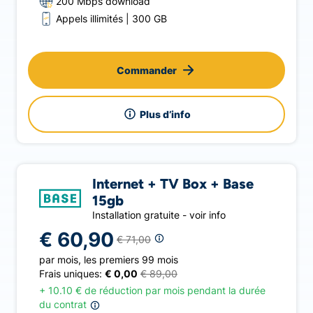
200 Mbps download
Appels illimités
300 GB
Commander
Plus d’info
Internet + TV Box + Base
15gb
Installation gratuite - voir info
€ 60,90
€ 71,00
par mois
,
les premiers 99 mois
Frais uniques:
€ 0,00
€ 89,00
+
10.10 € de réduction par mois pendant la durée
du contrat