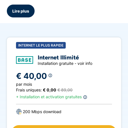
de réductions considérables sur les
smartphones, liées à un BASE GSM
Lire plus
abonnement. Recherchez-vous la BASE
promotion la plus récente et voulez-vous
comparer les promotions BASE avec les tarifs
standard? Ici, vous trouverez les promotions
BASE et offres BASE les plus récentes.
INTERNET LE PLUS RAPIDE
Internet Illimité
Installation gratuite - voir info
€ 40,00
par mois
Frais uniques:
€ 0,00
€ 89,00
+
Installation et activation gratuites
200 Mbps download