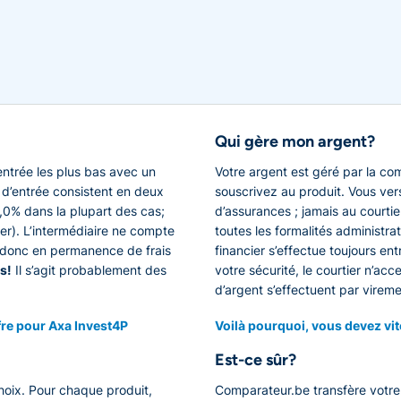
Qui gère mon argent?
entrée les plus bas avec un
Votre argent est géré par la c
is d’entrée consistent en deux
souscrivez au produit. Vous ve
0,0% dans la plupart des cas;
d’assurances ; jamais au courtie
tier). L’intermédiaire ne compte
toutes les formalités administrat
z donc en permanence de frais
financier s’effectue toujours en
s!
Il s’agit probablement des
votre sécurité, le courtier n’ac
d’argent s’effectuent par vireme
fre pour Axa Invest4P
Voilà pourquoi, vous devez vi
Est-ce sûr?
hoix. Pour chaque produit,
Comparateur.be transfère votre 