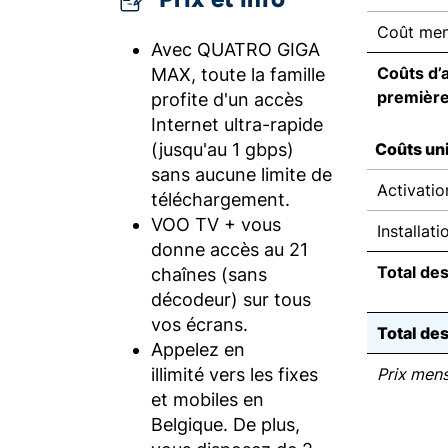
Coût men
Avec QUATRO GIGA
Coûts d’
MAX, toute la famille
premièr
profite d'un accès
Internet ultra-rapide
(jusqu'au 1 gbps)
Coûts un
sans aucune limite de
Activatio
téléchargement.
VOO TV + vous
Installati
donne accès au 21
Total de
chaînes (sans
décodeur) sur tous
vos écrans.
Total de
Appelez en
illimité vers les fixes
Prix men
et mobiles en
Belgique. De plus,