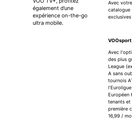
VOO TV+, profitez
Avec votr
également d’une
catalogue 
expérience on-the-go
exclusives
ultra mobile.
VOOsport 
Avec l'opt
des plus g
League (ex
A sans oub
tournois A
l'Euroligu
Européen t
tenants et
première c
16,99 / mo