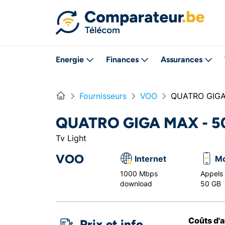
Directement vers le contenu
Energie
Finances
Assurances
Home
Fournisseurs
VOO
QUATRO GIGA
QUATRO GIGA MAX - 5
Tv Light
VOO
Internet
Mo
1000 Mbps
Appels i
download
50 GB
Coûts d'
Prix et info