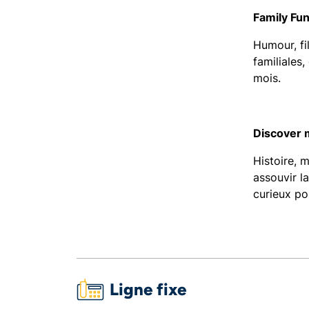
Family Fun
Humour, fil
familiales
mois.
Discover m
Histoire, m
assouvir l
curieux po
Ligne fixe