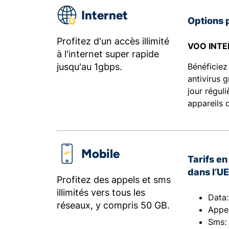
Internet
Options 
Profitez d'un accès illimité
VOO INTE
à l'internet super rapide
jusqu'au 1gbps.
Bénéficiez
antivirus 
jour régul
appareils d
Mobile
Tarifs e
dans l’U
Profitez des appels et sms
illimités vers tous les
Data:
réseaux, y compris 50 GB.
Appel
Sms: 