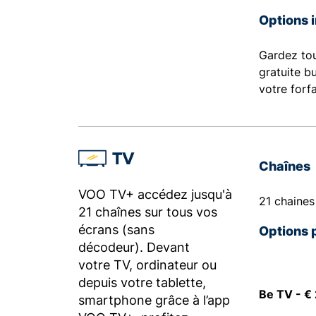
Options 
Gardez tou
gratuite b
votre forfa
TV
Chaînes
VOO TV+ accédez jusqu'à
21 chaines
21 chaînes sur tous vos
écrans (sans
Options 
décodeur). Devant
votre TV, ordinateur ou
depuis votre tablette,
Be TV - € 
smartphone grâce à l’app