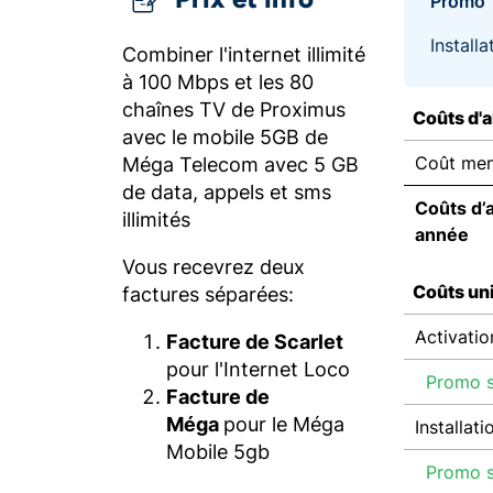
Promo
Install
Combiner l'internet illimité
à 100 Mbps et les 80
chaînes TV de Proximus
Coûts d'
avec le mobile 5GB de
Coût men
Méga Telecom avec 5 GB
de data, appels et sms
Coûts d’
illimités
année
Vous recevrez deux
Coûts un
factures séparées:
Activatio
Facture de Scarlet
pour l'Internet Loco
Promo su
Facture de
Méga
pour le Méga
Installati
Mobile 5gb
Promo su