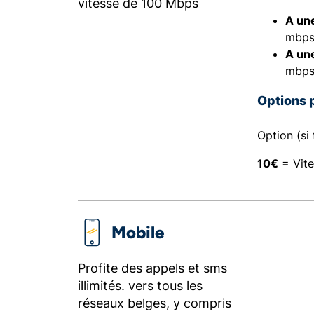
vitesse de 100 Mbps
A un
mbps
A un
mbps
Options 
Option (si 
10€
= Vit
Mobile
Profite des appels et sms
illimités. vers tous les
réseaux belges, y compris