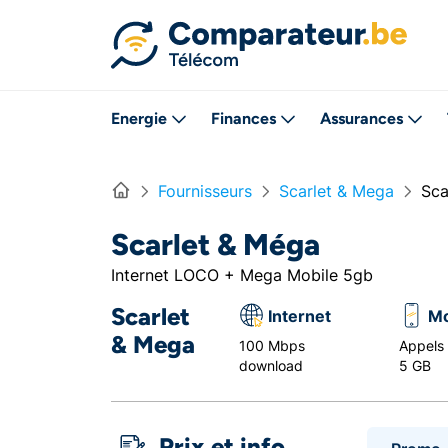
Directement vers le contenu
Energie
Finances
Assurances
Home
Fournisseurs
Scarlet & Mega
Sca
Scarlet & Méga
Internet LOCO + Mega Mobile 5gb
Scarlet
Internet
Mo
& Mega
100 Mbps
Appels i
download
5 GB
Prix et info