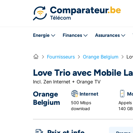
Directement vers le contenu
Energie
Finances
Assurances
Home
Fournisseurs
Orange Belgium
Lo
Love Trio avec Mobile L
Incl. Zen Internet + Orange TV
Orange
Internet
Mo
Belgium
500 Mbps
Appels i
download
140 GB
Prix et info