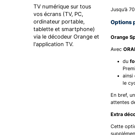
TV numérique sur tous
Jusqu’à 70
vos écrans (TV, PC,
ordinateur portable,
Options 
tablette et smartphone)
via le décodeur Orange et
Orange Sp
l'application TV.
Avec
ORA
du
fo
Premi
ainsi
le cy
En bref, u
attentes d
Extra déc
Cette opt
supplément