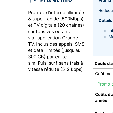
Promo
Reducti
Profitez d'internet illimitée
& super rapide (500Mbps)
Détails
et TV digitale (20 chaînes)
In
sur tous vos écrans
Mo
via l'application Orange
TV. Inclus des appels, SMS
et data illimités (jusqu'au
300 GB) par carte
sim. Puis, surf sans frais à
Coûts d'
vitesse réduite (512 kbps)
Coût men
Promo p
Coûts d’
année