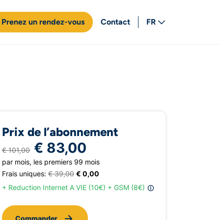
Prenez un rendez-vous
Contact
FR
NL
Prix de l’abonnement
€ 83,00
€ 101,00
par mois, les premiers 99 mois
Frais uniques:
€ 39,00
€ 0,00
+ Reduction Internet A VIE (10€) + GSM (8€)
Commander