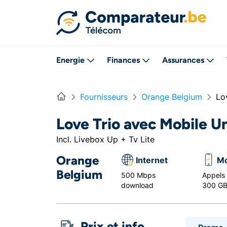
Directement vers le contenu
Energie
Finances
Assurances
Home
Fournisseurs
Orange Belgium
Lo
Love Trio avec Mobile U
Incl. Livebox Up + Tv Lite
Orange
Internet
Mo
Belgium
500 Mbps
Appels i
download
300 G
Prix et info