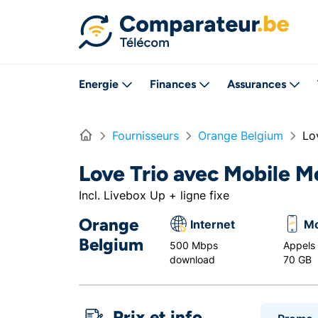
Directement vers le contenu
Energie
Finances
Assurances
Home
Fournisseurs
Orange Belgium
Lo
Love Trio avec Mobile 
Incl. Livebox Up + ligne fixe
Orange
Internet
Mo
Belgium
500 Mbps
Appels i
download
70 GB
Prix et info