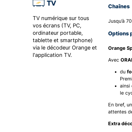
TV
Chaînes
TV numérique sur tous
Jusqu’à 70
vos écrans (TV, PC,
ordinateur portable,
Options 
tablette et smartphone)
via le décodeur Orange et
Orange Sp
l'application TV.
Avec
ORA
du
fo
Premi
ainsi
le cy
En bref, u
attentes d
Extra déc