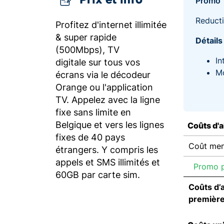
Promo
Reducti
Profitez d'internet illimitée
& super rapide
Détails
(500Mbps), TV
In
digitale sur tous vos
Mo
écrans via le décodeur
Orange ou l'application
TV. Appelez avec la ligne
fixe sans limite en
Belgique et vers les lignes
Coûts d'
fixes de 40 pays
Coût men
étrangers. Y compris les
appels et SMS illimités et
Promo p
60GB par carte sim.
Coûts d’
premièr