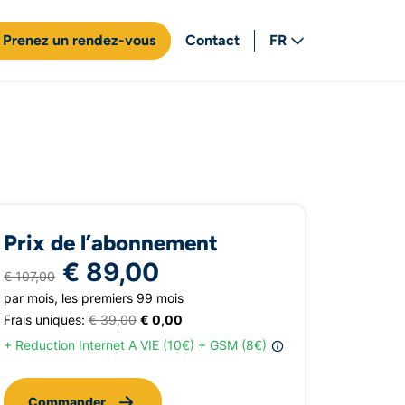
Prenez un rendez-vous
Contact
FR
NL
Prix de l’abonnement
€ 89,00
€ 107,00
par mois, les premiers 99 mois
Frais uniques:
€ 39,00
€ 0,00
+ Reduction Internet A VIE (10€) + GSM (8€)
Commander