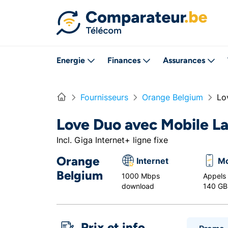
Directement vers le contenu
Energie
Finances
Assurances
Home
Fournisseurs
Orange Belgium
Lo
Love Duo avec Mobile L
Incl. Giga Internet+ ligne fixe
Orange
Internet
Mo
Belgium
1000 Mbps
Appels i
download
140 GB
Prix et info