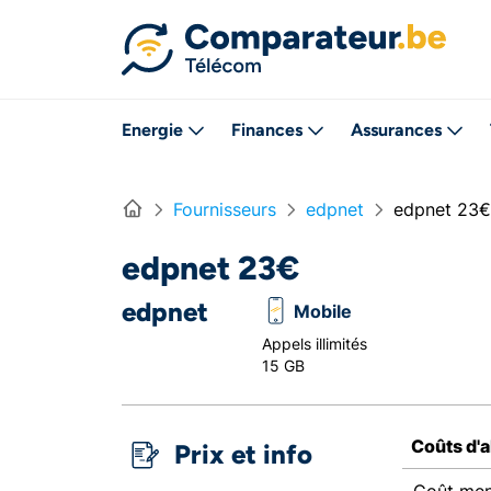
Directement vers le contenu
Energie
Finances
Assurances
Home
Fournisseurs
edpnet
edpnet 23€
edpnet 23€
edpnet
Mobile
Appels illimités
15 GB
Coûts d'
Prix et info