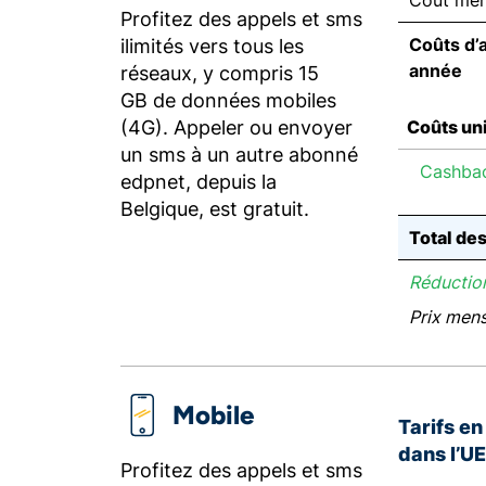
Coût men
Profitez des appels et sms
Coûts d’
ilimités vers tous les
année
réseaux, y compris 15
GB de données mobiles
(4G). Appeler ou envoyer
Coûts un
un sms à un autre abonné
Cashba
edpnet, depuis la
Belgique, est gratuit.
Total de
Réduction
Prix men
Mobile
Tarifs e
dans l’U
Profitez des appels et sms