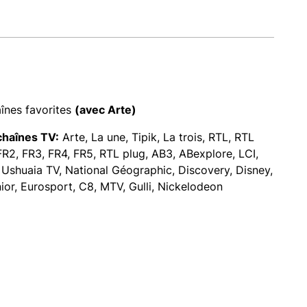
înes favorites
(avec Arte)
chaînes TV:
Arte, La une, Tipik, La trois, RTL, RTL
 FR2, FR3, FR4, FR5, RTL plug, AB3, ABexplore, LCI,
Ushuaia TV, National Géographic, Discovery, Disney,
ior, Eurosport, C8, MTV, Gulli, Nickelodeon