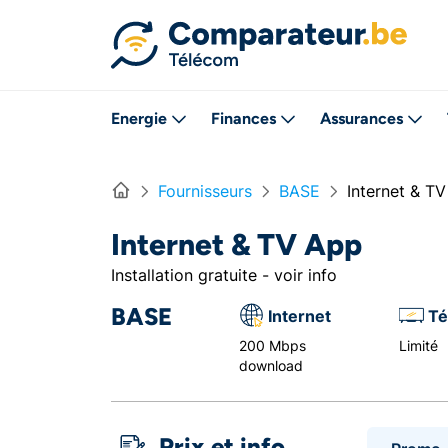
Directement vers le contenu
Energie
Finances
Assurances
Home
Fournisseurs
BASE
Internet & T
Internet & TV App
Installation gratuite - voir info
BASE
Internet
Té
200 Mbps
Limité
download
Prix et info