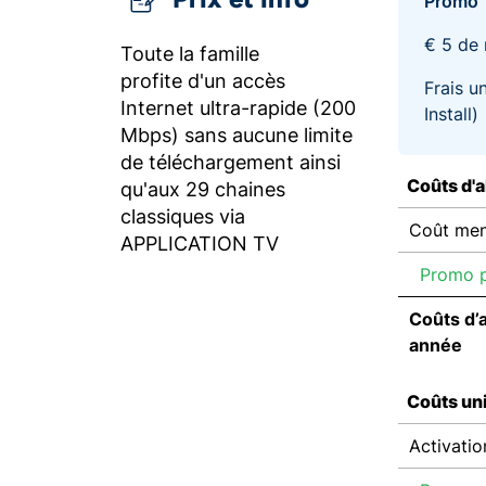
Promo
€ 5 de 
Toute la famille
profite d'un accès
Frais un
Internet ultra-rapide (200
Install)
Mbps) sans aucune limite
de téléchargement ainsi
Coûts d'
qu'aux 29 chaines
classiques via
Coût men
APPLICATION TV
Promo p
Coûts d’
année
Coûts un
Activatio