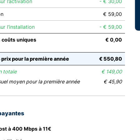
r l’activation
- € 30,00
on
€ 59,00
r l’installation
- € 59,00
s coûts uniques
€ 0,00
s prix pour la première année
€ 550,80
 totale
€ 149,00
suel moyen pour la première année
€ 45,90
payantes
ost à 400 Mbps à 11€