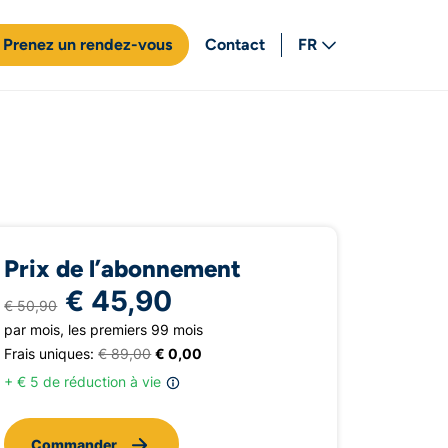
Prenez un rendez-vous
Contact
FR
NL
Prix de l’abonnement
€ 45,90
€ 50,90
par mois, les premiers 99 mois
Frais uniques:
€ 89,00
€ 0,00
+ € 5 de réduction à vie
Commander