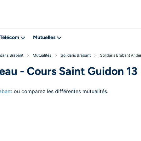
Télécom
Mutuelles
idaris Brabant
>
Mutualités
>
Solidaris Brabant
>
Solidaris Brabant Ander
reau - Cours Saint Guidon 13
rabant
ou comparez les différentes mutualités.