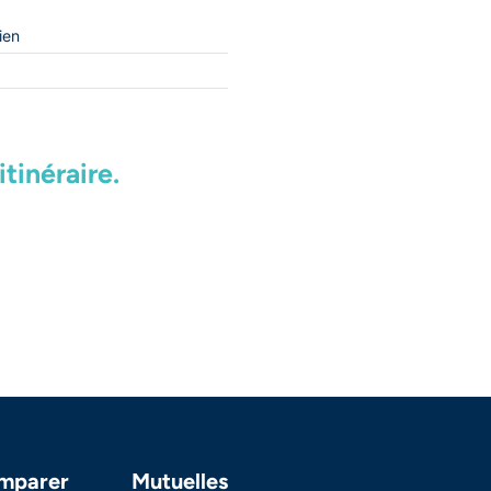
ien
tinéraire.
mparer
Mutuelles