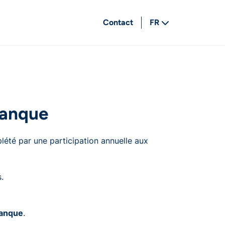
Contact
FR
NL
Banque
lété par une participation annuelle aux
.
Banque
.