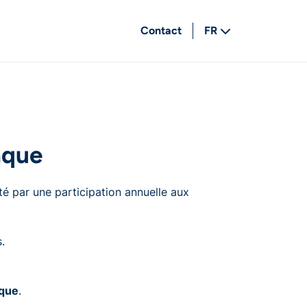
Contact
FR
NL
nque
é par une participation annuelle aux
.
nque
.